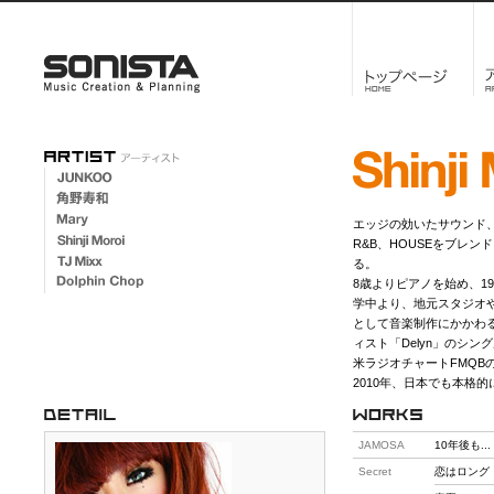
エッジの効いたサウンド
R&B、HOUSEをブレ
る。
8歳よりピアノを始め、1
学中より、地元スタジオ
として音楽制作にかかわる
ィスト「Delyn」のシングル「Wa
米ラジオチャートFMQB
2010年、日本でも本格
JAMOSA
10年後も...
Secret
恋はロング