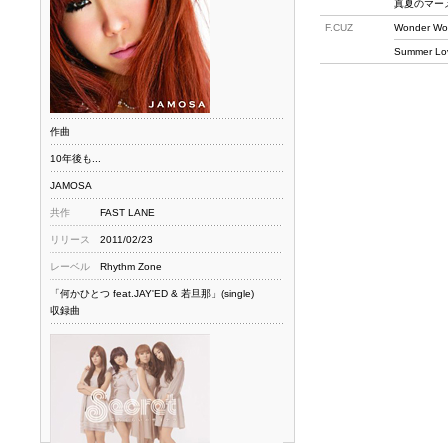
真夏のマー
F.CUZ
Wonder Wo
Summer Lov
作曲
10年後も...
JAMOSA
共作
FAST LANE
リリース
2011/02/23
レーベル
Rhythm Zone
「何かひとつ feat.JAY'ED & 若旦那」(single)
収録曲